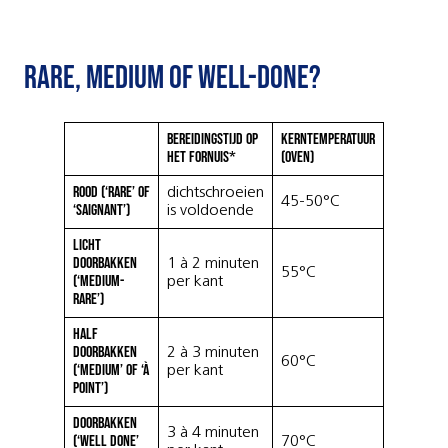
Rare, medium of well-done?
Bereidingstijd op
Kerntemperatuur
het fornuis*
(oven)
Rood (‘rare’ of
dichtschroeien
45-50°C
‘saignant’)
is voldoende
Licht
doorbakken
1 à 2 minuten
55°C
(‘medium-
per kant
rare’)
Half
doorbakken
2 à 3 minuten
60°C
(‘medium’ of ‘à
per kant
point’)
Doorbakken
3 à 4 minuten
(‘well done’
70°C