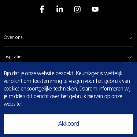
Over ons
Inspiratie
COOKIE
Fijn dat je onze website bezoekt. Keurslager is wettelijk
Rundvlees
MELDING
verplicht om toestemming te vragen voor het gebruik van
cookies en soortgelijke technieken. Daarom informeren wij
Bereidingsadvies
je middels dit bericht over het gebruik hiervan op onze
website.
Privacy & cookie verklaring
Akkoord