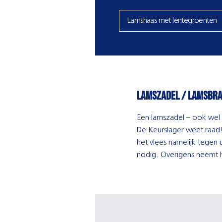
Lamshaas met lentegroenten
lamszadel / lamsbr
Een lamszadel – ook wel 
De Keurslager weet raad! A
het vlees namelijk tegen
nodig. Overigens neemt he