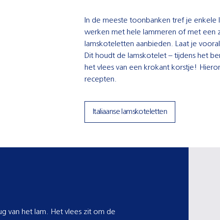
In de meeste toonbanken tref je enkele 
werken met hele lammeren of met een 
lamskoteletten aanbieden. Laat je vooral 
Dit houdt de lamskotelet – tijdens het be
het vlees van een krokant korstje! Hieron
recepten.
Italiaanse lamskoteletten
ug van het lam. Het vlees zit om de