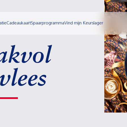
atie
Cadeaukaart
Spaarprogramma
Vind mijn Keurslager
akvol
vlees