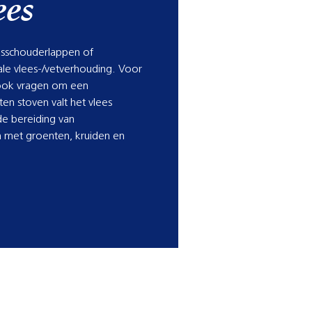
ees
msschouderlappen of
ale vlees-/vetverhouding. Voor
 ook vragen om een
n stoven valt het vlees
de bereiding van
n met groenten, kruiden en