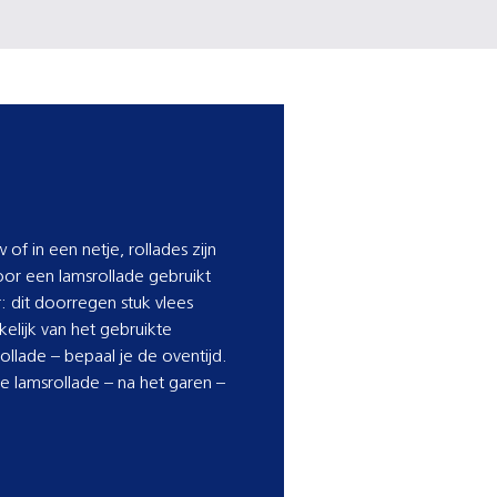
f in een netje, rollades zijn
oor een lamsrollade gebruikt
 dit doorregen stuk vlees
kelijk van het gebruikte
ollade – bepaal je de oventijd.
de lamsrollade – na het garen –