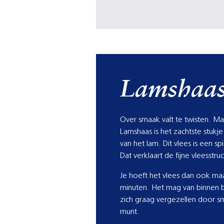
Lamshaa
Over smaak valt te twisten. Ma
Lamshaas is het zachtste stukj
van het lam. Dit vlees is een s
Dat verklaart de fijne vleesstru
Je hoeft het vlees dan ook ma
minuten. Het mag van binnen b
zich graag vergezellen door s
munt.