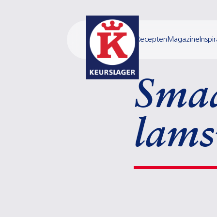
Recepten
Magazine
Inspir
Sma
lams