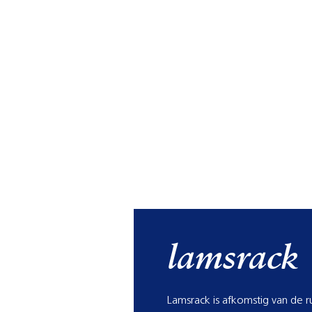
lamsrack
Lamsrack is afkomstig van de r