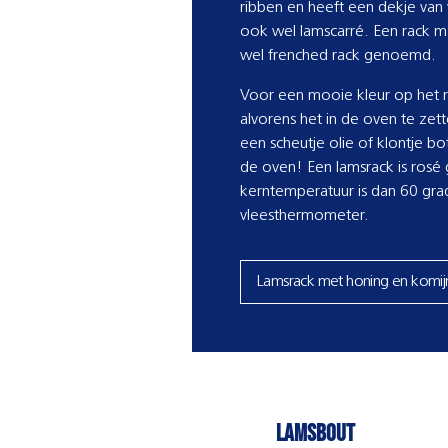
ribben en heeft een dekje van v
ook wel lamscarré. Een rack 
wel frenched rack genoemd.
Voor een mooie kleur op het r
alvorens het in de oven te ze
een scheutje olie of klontje bo
de oven! Een lamsrack is rosé
kerntemperatuur is dan 60 gra
vleesthermometer.
Lamsrack met honing en komij
lamsbout