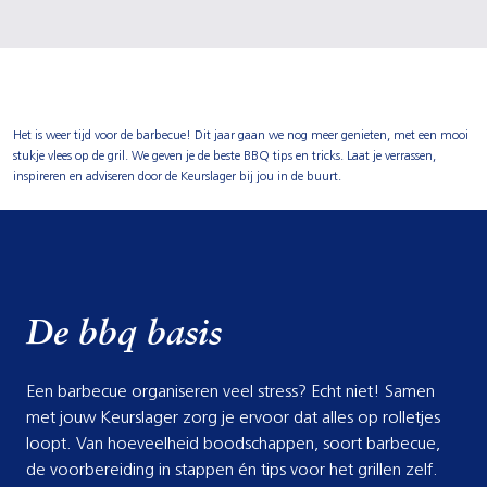
Het is weer tijd voor de barbecue! Dit jaar gaan we nog meer genieten, met een mooi
stukje vlees op de gril. We geven je de beste BBQ tips en tricks. Laat je verrassen,
inspireren en adviseren door de Keurslager bij jou in de buurt.
De bbq basis
Een barbecue organiseren veel stress? Echt niet! Samen
met jouw Keurslager zorg je ervoor dat alles op rolletjes
loopt. Van hoeveelheid boodschappen, soort barbecue,
de voorbereiding in stappen én tips voor het grillen zelf.