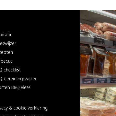
piratie
eswijzer
cepten
rbecue
 checklist
Q bereidingswijzen
orten BBQ vlees
vacy & cookie verklaring