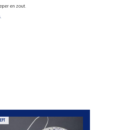
eper en zout.
.
ept