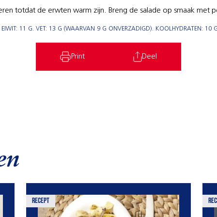
oeren totdat de erwten warm zijn. Breng de salade op smaak met p
EIWIT: 11 G. VET: 13 G (WAARVAN 9 G ONVERZADIGD). KOOLHYDRATEN: 10 G
Print
Deel
en
recept
rec