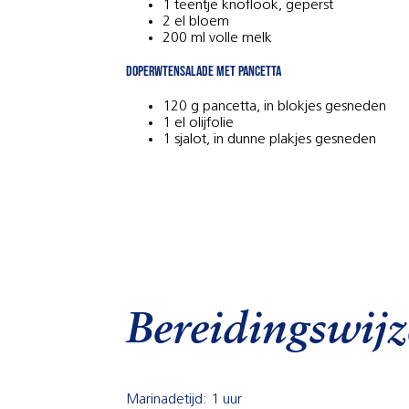
1 teentje knoflook, geperst
2 el bloem
200 ml volle melk
Doperwtensalade met pancetta
120 g pancetta, in blokjes gesneden
1 el olijfolie
1 sjalot, in dunne plakjes gesneden
Bereidingswijz
Marinadetijd: 1 uur