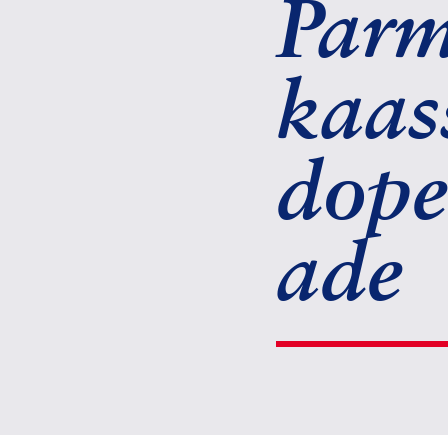
Parm
kaas
dope
ade