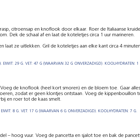
enrasp, citroensap en knoflook door elkaar. Roer de Italiaanse kru
. Dek de schaal af en laat de koteletjes circa 1 uur marineren.
n laat ze uitlekken. Gril de koteletjes aan elke kant circa 4 minute
 EIWIT: 29 G. VET: 47 G (WAARVAN 32 G ONVERZADIGD). KOOLHYDRATEN: 1 
. Voeg de knoflook (heel kort smoren) en de bloem toe. Gaar alles
jf roeren, zodat er geen klontjes ontstaan. Voeg de kippenbouillon
ij en roer tot de kaas smelt.
EIWIT: 8 G. VET: 17 G (WAARVAN 6 G ONVERZADIGD). KOOLHYDRATEN: 7 G.
del – hoog vuur. Voeg de pancetta en sjalot toe en bak de pancetta