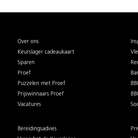
Over ons
Ins
Keurslager cadeaukaart
Vle
Sparen
Re
Proef
Ba
Puzzelen met Proef
BBQ
Prijswinnaars Proef
BB
Vacatures
So
Bereidingsadvies
Pri