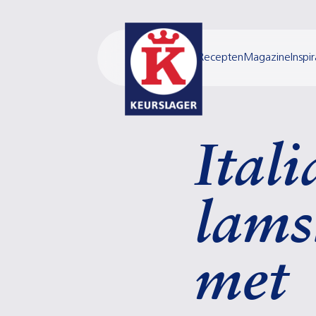
Recepten
Magazine
Inspir
Ital
lams
met