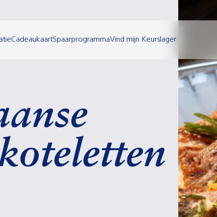
atie
Cadeaukaart
Spaarprogramma
Vind mijn Keurslager
iaanse
koteletten