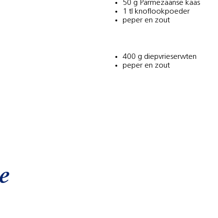
50 g Parmezaanse kaas
1 tl knoflookpoeder
peper en zout
400 g diepvrieserwten
peper en zout
e