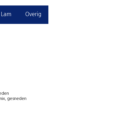
Lam
Overig
neden
nmix, gesneden