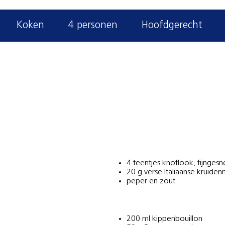
Koken
4 personen
Hoofdgerecht
4 teentjes knoflook, fijnges
20 g verse Italiaanse kruide
peper en zout
200 ml kippenbouillon