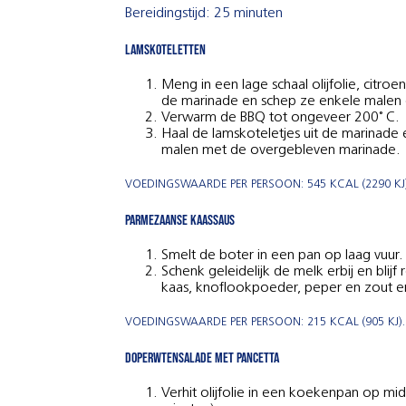
Bereidingstijd: 25 minuten
Lamskoteletten
Meng in een lage schaal olijfolie, citro
de marinade en schep ze enkele malen om
Verwarm de BBQ tot ongeveer 200˚ C.
Haal de lamskoteletjes uit de marinade e
malen met de overgebleven marinade.
VOEDINGSWAARDE PER PERSOON: 545 KCAL (2290 KJ).
Parmezaanse kaassaus
Smelt de boter in een pan op laag vuur
Schenk geleidelijk de melk erbij en bli
kaas, knoflookpoeder, peper en zout erb
VOEDINGSWAARDE PER PERSOON: 215 KCAL (905 KJ). 
Doperwtensalade met pancetta
Verhit olijfolie in een koekenpan op mid