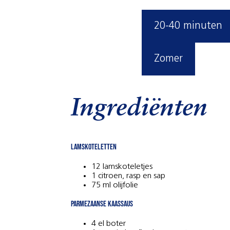
20-40 minuten
Zomer
Ingrediënten
Lamskoteletten
12 lamskoteletjes
1 citroen, rasp en sap
75 ml olijfolie
Parmezaanse kaassaus
4 el boter