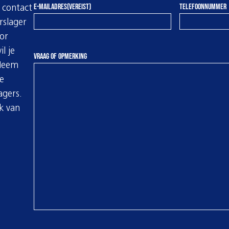
E-MAILADRES
(VEREIST)
TELEFOONNUMMER
e contact
slager
oor
l je
VRAAG OF OPMERKING
Neem
e
agers.
k van