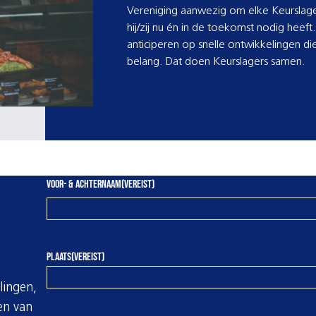
Vereniging aanwezig om elke Keurslage
hij/zij nu én in de toekomst nodig heeft. 
anticiperen op snelle ontwikkelingen d
belang. Dat doen Keurslagers samen.
VOOR- & ACHTERNAAM
(VEREIST)
r
VOORNAAM
PLAATS
(VEREIST)
lingen,
en van