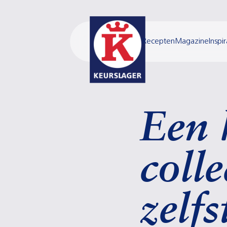
Recepten
Magazine
Inspir
Een 
colle
zelf