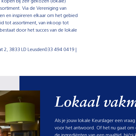
kopen bij zelf gekozen (lokale)
ssortiment. Via de Vereniging van
en en inspireren elkaar om het gebied
 tot assortiment, van inkoop tot
 bestaat door het succes van de lokale
aat 2, 3833 LD Leusden033 494 0419 |
Lokaal vak
Als je jouw lokale Keurslager een vraag s
voor het antwoord. Of het nu gaat om 
de ingrediënten van een maaltijd, hij/zij 