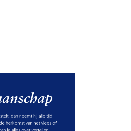
manschap
telt, dan neemt hij alle tijd
de herkomst van het vlees of
kan je alles over vertellen.