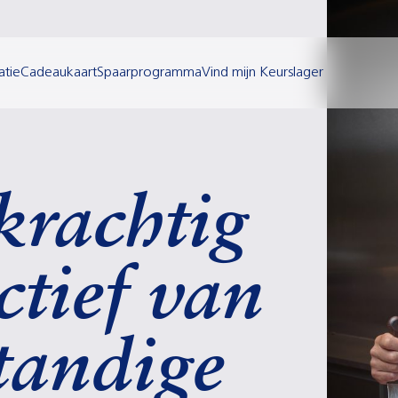
atie
Cadeaukaart
Spaarprogramma
Vind mijn Keurslager
krachtig
ctief van
standige