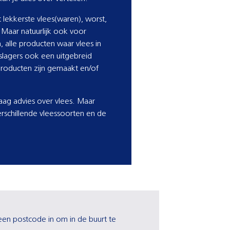
t lekkerste vlees(waren), worst,
n. Maar natuurlijk ook voor
alle producten waar vlees in
rslagers ook een uitgebreid
producten zijn gemaakt en/of
raag advies over vlees. Maar
rschillende vleessoorten en de
r een postcode in om in de buurt te