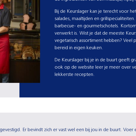
Bij de Keurslager kan je terecht voor he
salades, maaltijden en grillspecialiteite
barbecue- en gourmetschotels. Kortom, 
verwerkt is. Wist je dat de meeste Keu
vegetarisch assortiment hebben? Veel 
bereid in eigen keuken.
De Keurslager bij je in de buurt geeft g
ook op de website leer je meer over ve
lekkerste recepten.
gevestigd. Er bevindt zich er vast wel een bij jou in de buurt. Voe