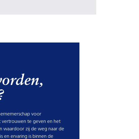
worden,
?
ndernemerschap voor
t vertrouwen te geven en het
en waardoor zij de weg naar de
s en ervaring is binnen de