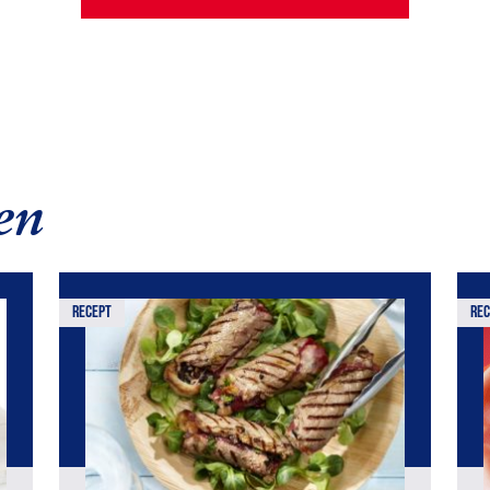
en
recept
rec