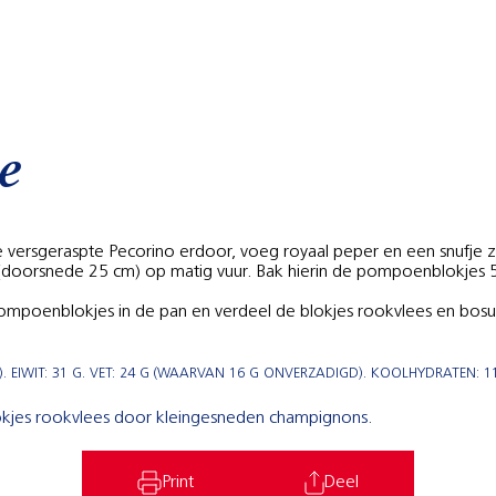
e
 versgeraspte Pecorino erdoor, voeg royaal peper en een snufje z
(doorsnede 25 cm) op matig vuur. Bak hierin de pompoenblokjes 5 
mpoenblokjes in de pan en verdeel de blokjes rookvlees en bosuiri
 EIWIT: 31 G. VET: 24 G (WAARVAN 16 G ONVERZADIGD). KOOLHYDRATEN: 11
lokjes rookvlees door kleingesneden champignons.
Print
Deel