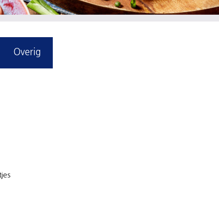
Overig
tjes