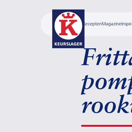
Recepten
Magazine
Inspir
Frit
pom
rook