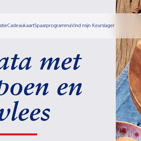
atie
Cadeaukaart
Spaarprogramma
Vind mijn Keurslager
tata met
poen en
vlees