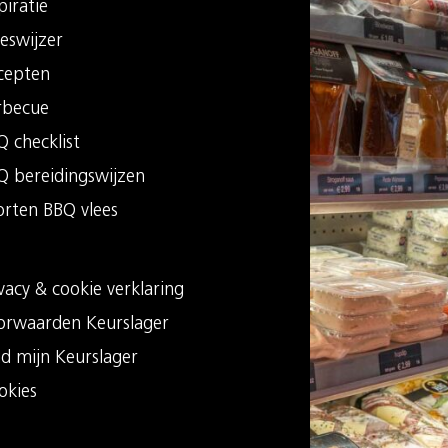
piratie
eswijzer
cepten
rbecue
 checklist
Q bereidingswijzen
orten BBQ vlees
vacy & cookie verklaring
orwaarden Keurslager
nd mijn Keurslager
okies