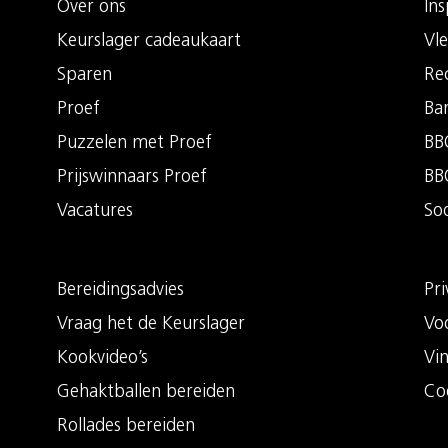
Over ons
Ins
Keurslager cadeaukaart
Vle
Sparen
Re
Proef
Ba
Puzzelen met Proef
BBQ
Prijswinnaars Proef
BB
Vacatures
So
Bereidingsadvies
Pri
Vraag het de Keurslager
Vo
Kookvideo’s
Vi
Gehaktballen bereiden
Co
Rollades bereiden