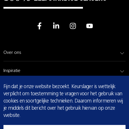
Over ons
Inspiratie
COOKIE
Fijn dat je onze website bezoekt. Keurslager is wettelijk
Rundvlees
MELDING
verplicht om toestemming te vragen voor het gebruik van
cookies en soortgelijke technieken. Daarom informeren wij
Bereidingsadvies
je middels dit bericht over het gebruik hiervan op onze
website.
Privacy & cookie verklaring