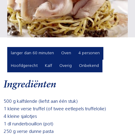
langer dan 60 minuten
Oven
4 personen
Hoofdgerecht
Kalf
Overig
Onbekend
Ingrediënten
500 g kalfslende (liefst aan één stuk)
1 kleine verse truffel (of twee eetlepels truffelolie)
4 kleine sjalotjes
1 dl runderbouillon (pot)
250 g verse dunne pasta