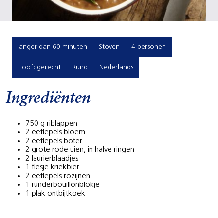
langer dan 60 minuten
Stoven
4 personen
Hoofdgerecht
Rund
Nederlands
Ingrediënten
750 g riblappen
2 eetlepels bloem
2 eetlepels boter
2 grote rode uien, in halve ringen
2 laurierblaadjes
1 flesje kriekbier
2 eetlepels rozijnen
1 runderbouillonblokje
1 plak ontbijtkoek