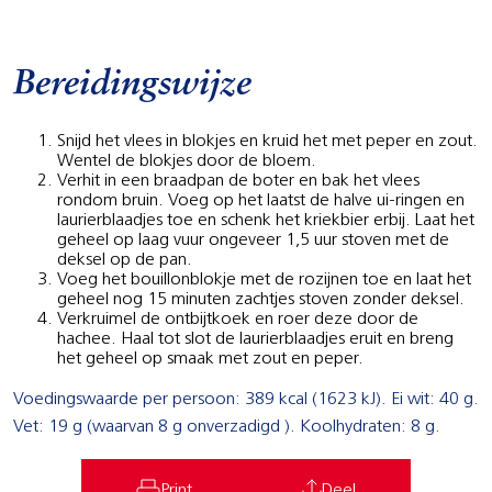
Bereidingswijze
Snijd het vlees in blokjes en kruid het met peper en zout.
Wentel de blokjes door de bloem.
Verhit in een braadpan de boter en bak het vlees
rondom bruin. Voeg op het laatst de halve ui-ringen en
laurierblaadjes toe en schenk het kriekbier erbij. Laat het
geheel op laag vuur ongeveer 1,5 uur stoven met de
deksel op de pan.
Voeg het bouillonblokje met de rozijnen toe en laat het
geheel nog 15 minuten zachtjes stoven zonder deksel.
Verkruimel de ontbijtkoek en roer deze door de
hachee. Haal tot slot de laurierblaadjes eruit en breng
het geheel op smaak met zout en peper.
Voedingswaarde per persoon: 389 kcal (1623 kJ). Ei wit: 40 g.
Vet: 19 g (waarvan 8 g onverzadigd ). Koolhydraten: 8 g.
Print
Deel