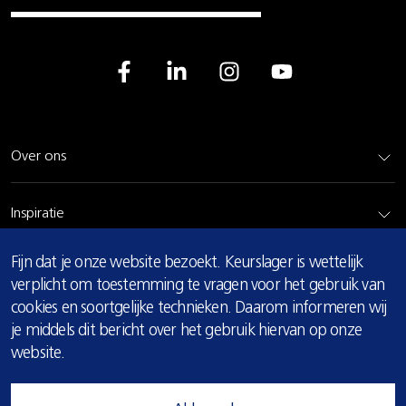
Over ons
Inspiratie
COOKIE
Fijn dat je onze website bezoekt. Keurslager is wettelijk
Rundvlees
MELDING
verplicht om toestemming te vragen voor het gebruik van
cookies en soortgelijke technieken. Daarom informeren wij
Bereidingsadvies
je middels dit bericht over het gebruik hiervan op onze
website.
Privacy & cookie verklaring