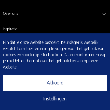
Over ons
Inspiratie
COOKIE
Fijn dat je onze website bezoekt. Keurslager is wettelijk
Rundvlees
MELDING
verplicht om toestemming te vragen voor het gebruik van
cookies en soortgelijke technieken. Daarom informeren wij
Bereidingsadvies
je middels dit bericht over het gebruik hiervan op onze
website.
Privacy & cookie verklaring
Akkoord
© 2026 Keurslager
Instellingen