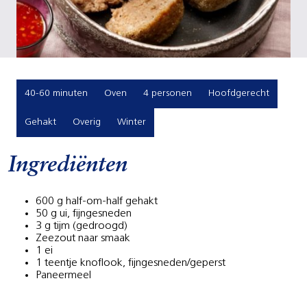
40-60 minuten
Oven
4 personen
Hoofdgerecht
Gehakt
Overig
Winter
Ingrediënten
600 g half-om-half gehakt
50 g ui, fijngesneden
3 g tijm (gedroogd)
Zeezout naar smaak
1 ei
1 teentje knoflook, fijngesneden/geperst
Paneermeel