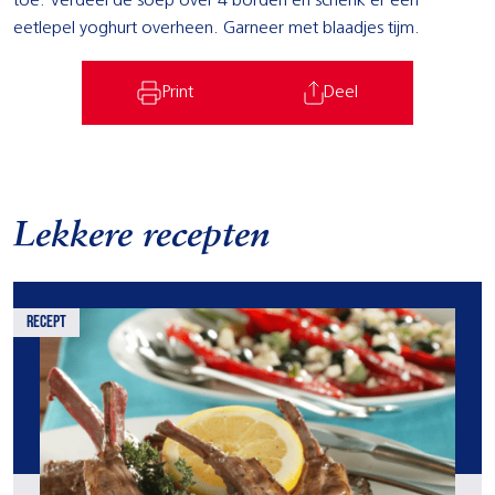
toe. Verdeel de soep over 4 borden en schenk er een
eetlepel yoghurt overheen. Garneer met blaadjes tijm.
Print
Deel
Lekkere recepten
recept