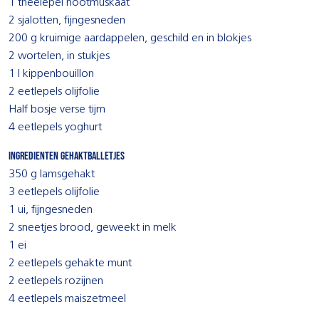
1 theelepel nootmuskaat
2 sjalotten, fijngesneden
200 g kruimige aardappelen, geschild en in blokjes
2 wortelen, in stukjes
1 l kippenbouillon
2 eetlepels olijfolie
Half bosje verse tijm
4 eetlepels yoghurt
Ingredienten gehaktballetjes
350 g lamsgehakt
3 eetlepels olijfolie
1 ui, fijngesneden
2 sneetjes brood, geweekt in melk
1 ei
2 eetlepels gehakte munt
2 eetlepels rozijnen
4 eetlepels maiszetmeel