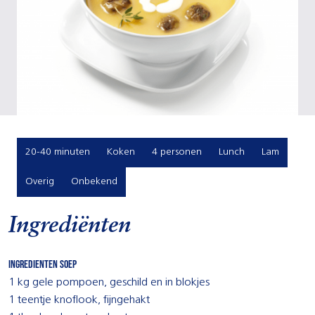
20-40 minuten
Koken
4 personen
Lunch
Lam
Overig
Onbekend
Ingrediënten
Ingredienten soep
1 kg gele pompoen, geschild en in blokjes
1 teentje knoflook, fijngehakt