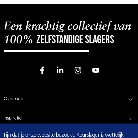
Een krachtig collectief van
zelfstandige slagers
100%
Over ons
Inspiratie
COOKIE
Fijn dat je onze website bezoekt. Keurslager is wettelijk
Rundvlees