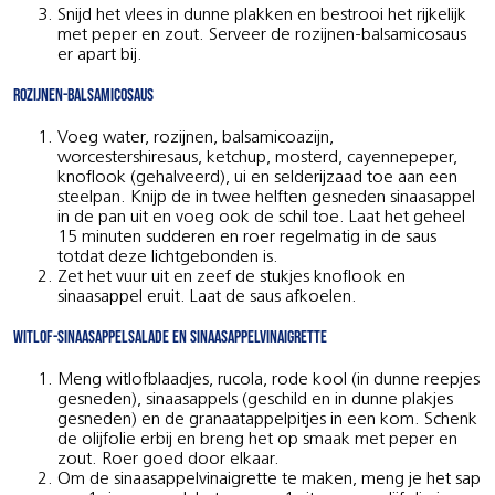
Snijd het vlees in dunne plakken en bestrooi het rijkelijk
met peper en zout. Serveer de rozijnen-balsamicosaus
er apart bij.
Rozijnen-balsamicosaus
Voeg water, rozijnen, balsamicoazijn,
worcestershiresaus, ketchup, mosterd, cayennepeper,
knoflook (gehalveerd), ui en selderijzaad toe aan een
steelpan. Knijp de in twee helften gesneden sinaasappel
in de pan uit en voeg ook de schil toe. Laat het geheel
15 minuten sudderen en roer regelmatig in de saus
totdat deze lichtgebonden is.
Zet het vuur uit en zeef de stukjes knoflook en
sinaasappel eruit. Laat de saus afkoelen.
Witlof-sinaasappelsalade en sinaasappelvinaigrette
Meng witlofblaadjes, rucola, rode kool (in dunne reepjes
gesneden), sinaasappels (geschild en in dunne plakjes
gesneden) en de granaatappelpitjes in een kom. Schenk
de olijfolie erbij en breng het op smaak met peper en
zout. Roer goed door elkaar.
Om de sinaasappelvinaigrette te maken, meng je het sap