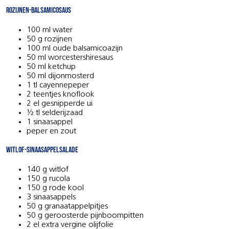
Rozijnen-balsamicosaus
100 ml water
50 g rozijnen
100 ml oude balsamicoazijn
50 ml worcestershiresaus
50 ml ketchup
50 ml dijonmosterd
1 tl cayennepeper
2 teentjes knoflook
2 el gesnipperde ui
½ tl selderijzaad
1 sinaasappel
peper en zout
Witlof-sinaasappelsalade
140 g witlof
150 g rucola
150 g rode kool
3 sinaasappels
50 g granaatappelpitjes
50 g geroosterde pijnboompitten
2 el extra vergine olijfolie