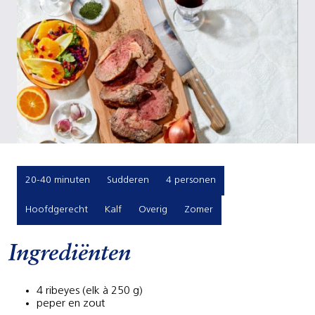
20-40 minuten
Sudderen
4 personen
Hoofdgerecht
Kalf
Overig
Zomer
Ingrediënten
4 ribeyes (elk à 250 g)
peper en zout