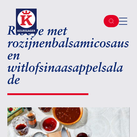
Ribeye met
rozijnenbalsamicosaus
en
witlofsinaasappelsala
de