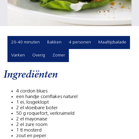
20-40 minuten
Bakken
4 personen
Maaltijdsalade
Varken
Overig
Zomer
Ingrediënten
4 cordon blues
een handje cornflakes naturel
1 ei, losgeklopt
2 el vloeibare boter
50 g roquefort, verkruimeld
2 el mayonaise
2 el zure room
1 tl mosterd
zout en peper