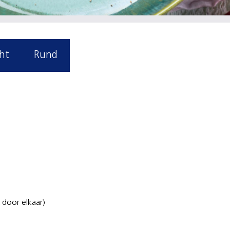
ht
Rund
 door elkaar)