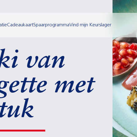
atie
Cadeaukaart
Spaarprogramma
Vind mijn Keurslager
ki van
gette met
stuk