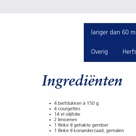
langer dan 60 m
Overig
Herf
Ingrediënten
4 biefstukken à 150 g
4 courgettes
14 el olijfolie
2 limoenen
1 flinke tl gehakte gember
1 flinke tl korianderzaad, gemalen