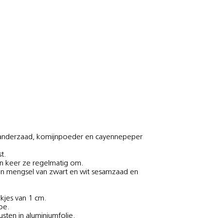
orianderzaad, komijnpoeder en cayennepeper
t.
n keer ze regelmatig om.
een mengsel van zwart en wit sesamzaad en
ukjes van 1 cm.
oe.
usten in aluminiumfolie.