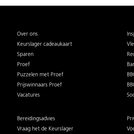
Over ons
Ins
Keurslager cadeaukaart
Vle
Sparen
Re
Proef
Ba
Puzzelen met Proef
BBQ
Prijswinnaars Proef
BB
Vacatures
So
Bereidingsadvies
Pri
Vraag het de Keurslager
Vo