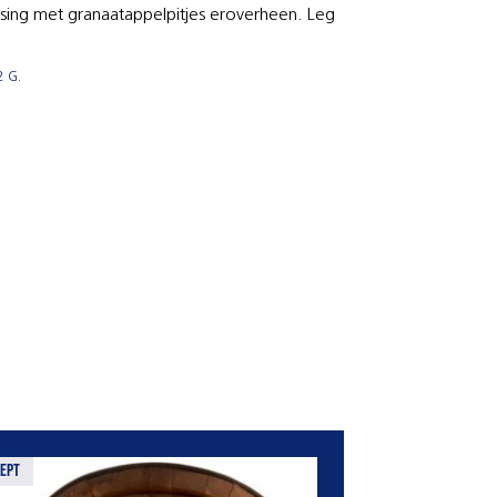
ssing met granaatappelpitjes eroverheen. Leg
 G.
ept