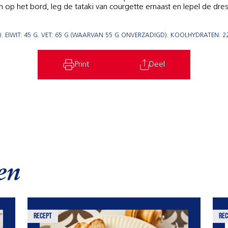
 op het bord, leg de tataki van courgette ernaast en lepel de dre
 EIWIT: 45 G. VET: 65 G (WAARVAN 55 G ONVERZADIGD). KOOLHYDRATEN: 22
Print
Deel
en
recept
rec