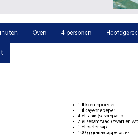
inuten
Oven
4 personen
Hoofdgerec
st
1 tl komijnpoeder
1 tl cayennepeper
4 el tahin (sesampasta)
2 el sesamzaad (zwart en wit
1 el bietensap
100 g granaatappelpitjes