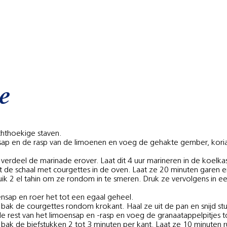
e
echthoekige staven.
het sap en de rasp van de limoenen en voeg de gehakte gember, k
verdeel de marinade erover. Laat dit 4 uur marineren in de koelkas
de schaal met courgettes in de oven. Laat ze 20 minuten garen e
uik 2 el tahin om ze rondom in te smeren. Druk ze vervolgens in 
ensap en roer het tot een egaal geheel.
n bak de courgettes rondom krokant. Haal ze uit de pan en snijd st
 de rest van het limoensap en -rasp en voeg de granaatappelpitjes t
n bak de biefstukken 2 tot 3 minuten per kant. Laat ze 10 minuten r