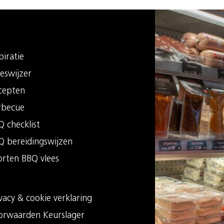
piratie
eswijzer
cepten
rbecue
 checklist
Q bereidingswijzen
orten BBQ vlees
vacy & cookie verklaring
orwaarden Keurslager