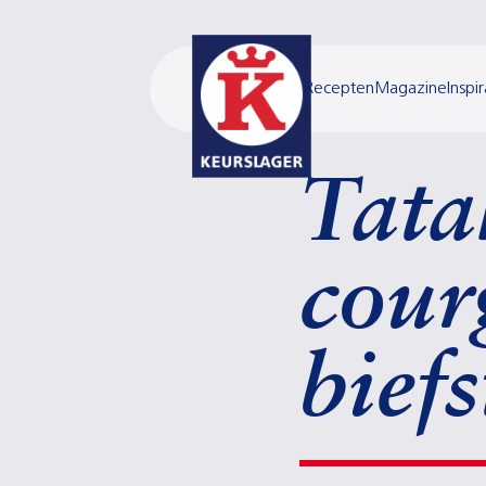
Recepten
Magazine
Inspir
Tata
cour
bief