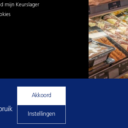
nd mijn Keurslager
okies
Akkoord
bruik
Instellingen