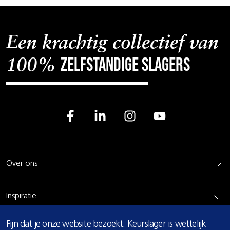
Een krachtig collectief van
zelfstandige slagers
100%
Over ons
Inspiratie
COOKIE
Fijn dat je onze website bezoekt. Keurslager is wettelijk
Rundvlees