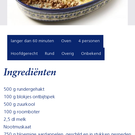
langer dan 60 minuten
Oven
4 personen
Hoofdgerecht
Rund
Overig
Onbekend
Ingrediënten
500 g rundergehakt
100 g blokjes ontbijtspek
500 g zuurkool
100 g roomboter
2,5 dl melk
Nootmuskaat
750 g bloemige aardappelen, geschild en in stukken gesneden