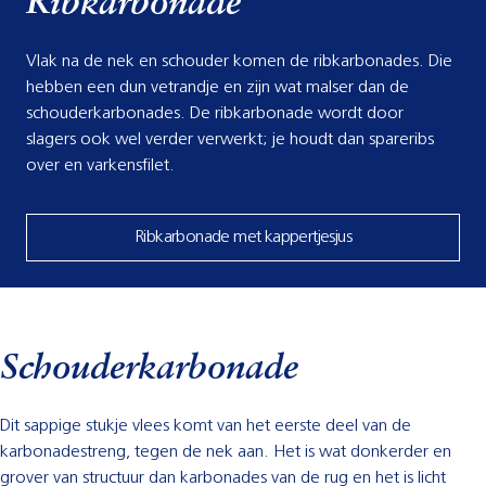
Ribkarbonade
Vlak na de nek en schouder komen de ribkarbonades. Die
hebben een dun vetrandje en zijn wat malser dan de
schouderkarbonades. De ribkarbonade wordt door
slagers ook wel verder verwerkt; je houdt dan spareribs
over en varkensfilet.
Ribkarbonade met kappertjesjus
Schouderkarbonade
Dit sappige stukje vlees komt van het eerste deel van de
karbonadestreng, tegen de nek aan. Het is wat donkerder en
grover van structuur dan karbonades van de rug en het is licht