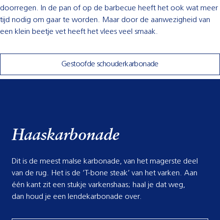
doorregen. In de pan of op de barbecue heeft het ook wat meer
tijd nodig om gaar te worden. Maar door de aanwezigheid van
een klein beetje vet heeft het vlees veel smaak.
Gestoofde schouderkarbonade
Haaskarbonade
Dit is de meest malse karbonade, van het magerste deel
van de rug. Het is de ‘T-bone steak’ van het varken. Aan
één kant zit een stukje varkenshaas; haal je dat weg,
dan houd je een lendekarbonade over.