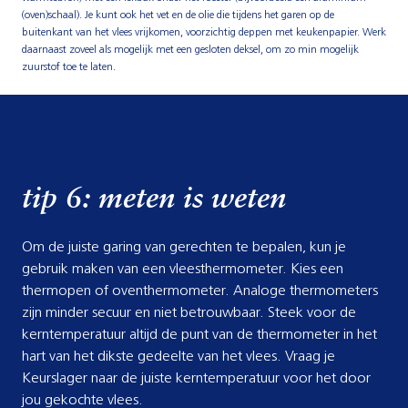
(oven)schaal). Je kunt ook het vet en de olie die tijdens het garen op de
buitenkant van het vlees vrijkomen, voorzichtig deppen met keukenpapier. Werk
daarnaast zoveel als mogelijk met een gesloten deksel, om zo min mogelijk
zuurstof toe te laten.
tip 6: meten is weten
Om de juiste garing van gerechten te bepalen, kun je
gebruik maken van een vleesthermometer. Kies een
thermopen of oventhermometer. Analoge thermometers
zijn minder secuur en niet betrouwbaar. Steek voor de
kerntemperatuur altijd de punt van de thermometer in het
hart van het dikste gedeelte van het vlees. Vraag je
Keurslager naar de juiste kerntemperatuur voor het door
jou gekochte vlees.