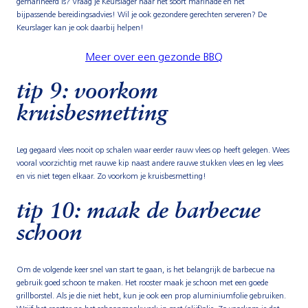
gemarineerd is? Vraag je Keurslager naar het soort marinade en het
bijpassende bereidingsadvies! Wil je ook gezondere gerechten serveren? De
Keurslager kan je ook daarbij helpen!
Meer over een gezonde BBQ
tip 9: voorkom
kruisbesmetting
Leg gegaard vlees nooit op schalen waar eerder rauw vlees op heeft gelegen. Wees
vooral voorzichtig met rauwe kip naast andere rauwe stukken vlees en leg vlees
en vis niet tegen elkaar. Zo voorkom je kruisbesmetting!
tip 10: maak de barbecue
schoon
Om de volgende keer snel van start te gaan, is het belangrijk de barbecue na
gebruik goed schoon te maken. Het rooster maak je schoon met een goede
grillborstel. Als je die niet hebt, kun je ook een prop aluminiumfolie gebruiken.