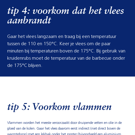
tip 4: voorkom dat het vlees
aanbrandt
Gaar het vlees langzaam en traag bij een temperatuur
tussen de 110 en 150°C. Keer je vlees om de paar
minuten bij temperaturen boven de 175°C. Bij gebruik van
kruidenrubs moet de temperatuur van de barbecue onder
de 175°C blijven.
tip 5: Voorkom vlammen
Vlammen worden het meeste veroorzaakt door druipende vetten en olie in de
gloed van de kolen. Gaar het vlees daarom eerst indirect (niet direct boven de
warmtebron) met een lekbak onder het rooster (bijvoorbeeld een aluminium