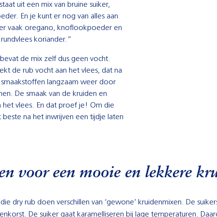
taat uit een mix van bruine suiker,
der. En je kunt er nog van alles aan
er vaak oregano, knoflookpoeder en
 rundvlees koriander.”
 bevat de mix zelf dus geen vocht.
kt de rub vocht aan het vlees, dat na
le smaakstoffen langzaam weer door
en. De smaak van de kruiden en
n het vlees. En dat proef je! Om die
 beste na het inwrijven een tijdje laten
en voor een mooie en lekkere kr
s die dry rub doen verschillen van ‘gewone’ kruidenmixen. De suike
nkorst. De suiker gaat karamelliseren bij lage temperaturen. Daar