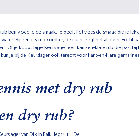
ub beïnvloed je de smaak: je geeft het vlees de smaak die je lekk
f water. Bij een dry rub komt er, de naam zegt het al, geen vocht aa
n. Of je koopt bij je Keurslager een kant-en-klare rub die past bij 
n kun je bij de Keurslager ook terecht voor kant-en-klare gemarin
nnis met dry rub
een dry rub?
rslager van Dijk in Balk, legt uit: “De