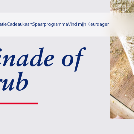
atie
Cadeaukaart
Spaarprogramma
Vind mijn Keurslager
nade of
rub