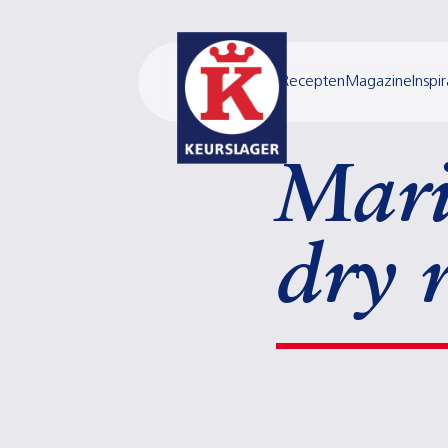
Recepten
Magazine
Inspir
Mari
dry 