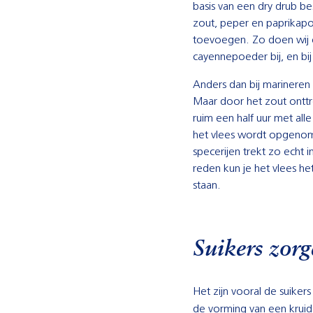
basis van een dry drub bes
zout, peper en paprikapoe
toevoegen. Zo doen wij 
cayennepoeder bij, en bij
Anders dan bij marineren
Maar door het zout onttre
ruim een half uur met al
het vlees wordt opgenom
specerijen trekt zo echt i
reden kun je het vlees het
staan.
Suikers zorg
Het zijn vooral de suiker
de vorming van een kruide