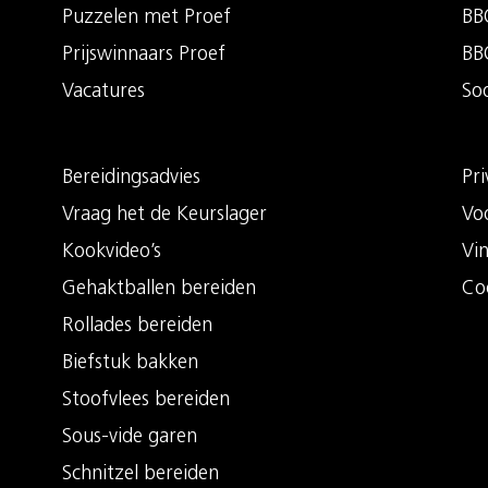
Puzzelen met Proef
BBQ
Prijswinnaars Proef
BB
Vacatures
So
Bereidingsadvies
Pri
Vraag het de Keurslager
Vo
Kookvideo’s
Vi
Gehaktballen bereiden
Co
Rollades bereiden
Biefstuk bakken
Stoofvlees bereiden
Sous-vide garen
Schnitzel bereiden