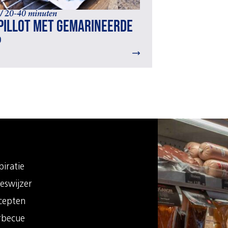
 / 20-40 minuten
pillot met gemarineerde
p
piratie
eswijzer
cepten
rbecue