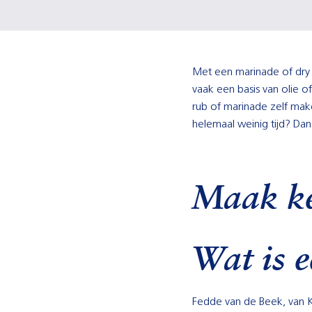
Met een marinade of dry r
vaak een basis van olie o
rub of marinade zelf make
helemaal weinig tijd? Da
Maak ke
Wat is 
Fedde van de Beek, van Keu