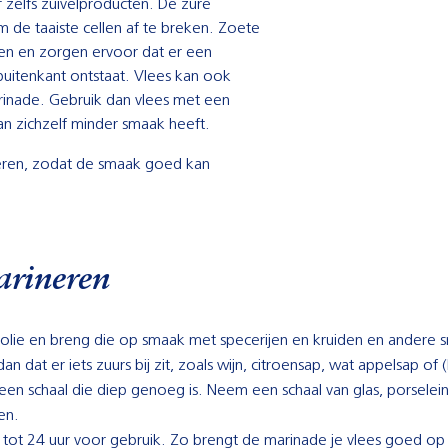
 of zelfs zuivelproducten. De zure
m de taaiste cellen af te breken. Zoete
ren en zorgen ervoor dat er een
buitenkant ontstaat. Vlees kan ook
inade. Gebruik dan vlees met een
van zichzelf minder smaak heeft.
neren, zodat de smaak goed kan
arineren
ijf)olie en breng die op smaak met specerijen en kruiden en andere 
n dat er iets zuurs bij zit, zoals wijn, citroensap, wat appelsap of 
en schaal die diep genoeg is. Neem een schaal van glas, porselei
en.
 tot 24 uur voor gebruik. Zo brengt de marinade je vlees goed o