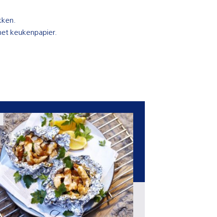
kken.
met keukenpapier.