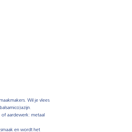
smaakmakers. Wil je vlees
(balsamico)azijn.
n of aardewerk: metaal
p smaak en wordt het