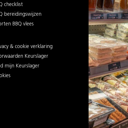
 checklist
Q bereidingswijzen
orten BBQ vlees
vacy & cookie verklaring
orwaarden Keurslager
nd mijn Keurslager
okies