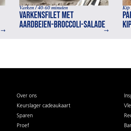
Varken / 40-60 minuten
Kip
Varkensfilet met
Pa
aardbeien-broccoli-salade
ki
Over ons
Ins
Keurslager cadeaukaart
Vle
Sparen
Re
Proef
Ba