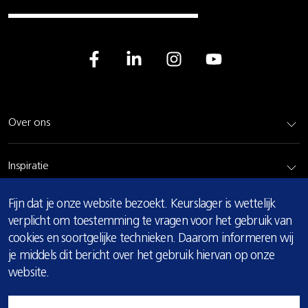
Over ons
Inspiratie
COOKIE
Fijn dat je onze website bezoekt. Keurslager is wettelijk
Rundvlees
MELDING
verplicht om toestemming te vragen voor het gebruik van
cookies en soortgelijke technieken. Daarom informeren wij
Bereidingsadvies
je middels dit bericht over het gebruik hiervan op onze
website.
Privacy & cookie verklaring