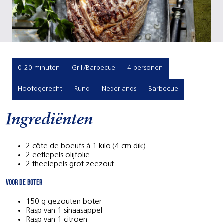
0-20 minuten
Grill/Barbecue
4 personen
Hoofdgerecht
Rund
Nederlands
Barbecue
Ingrediënten
2 côte de boeufs à 1 kilo (4 cm dik)
2 eetlepels olijfolie
2 theelepels grof zeezout
Voor de boter
150 g gezouten boter
Rasp van 1 sinaasappel
Rasp van 1 citroen