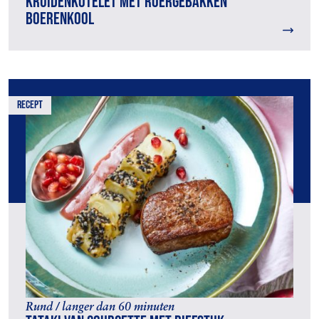
Kruidenkotelet met roergebakken
boerenkool
recept
Rund / langer dan 60 minuten