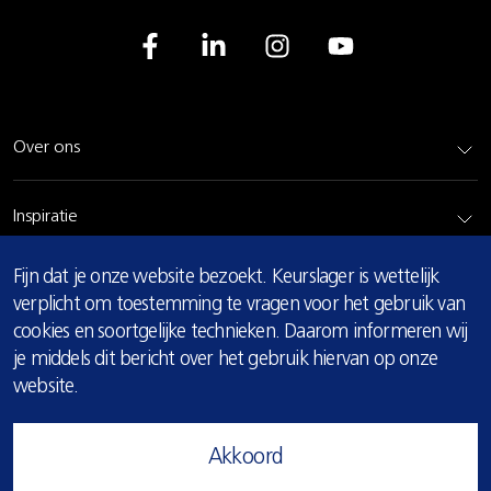
Over ons
Inspiratie
COOKIE
Fijn dat je onze website bezoekt. Keurslager is wettelijk
Rundvlees
MELDING
verplicht om toestemming te vragen voor het gebruik van
cookies en soortgelijke technieken. Daarom informeren wij
Bereidingsadvies
je middels dit bericht over het gebruik hiervan op onze
website.
Privacy & cookie verklaring
Akkoord