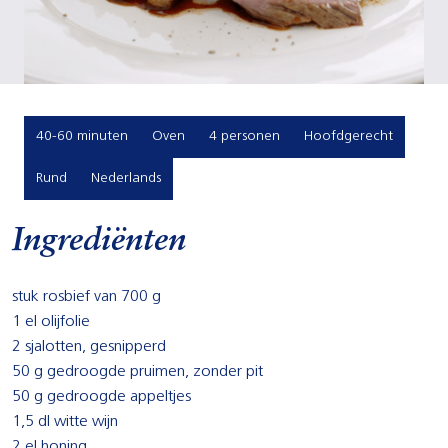
40-60 minuten
Oven
4 personen
Hoofdgerecht
Rund
Nederlands
Ingrediënten
stuk rosbief van 700 g
1 el olijfolie
2 sjalotten, gesnipperd
50 g gedroogde pruimen, zonder pit
50 g gedroogde appeltjes
1,5 dl witte wijn
2 el honing