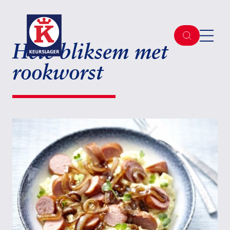
Hete bliksem met
rookworst