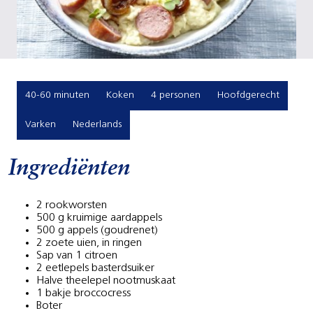
40-60 minuten
Koken
4 personen
Hoofdgerecht
Varken
Nederlands
Ingrediënten
2 rookworsten
500 g kruimige aardappels
500 g appels (goudrenet)
2 zoete uien, in ringen
Sap van 1 citroen
2 eetlepels basterdsuiker
Halve theelepel nootmuskaat
1 bakje broccocress
Boter