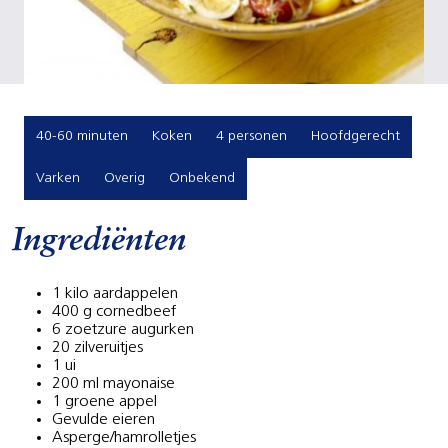
40-60 minuten
Koken
4 personen
Hoofdgerecht
Varken
Overig
Onbekend
Ingrediënten
1 kilo aardappelen
400 g cornedbeef
6 zoetzure augurken
20 zilveruitjes
1 ui
200 ml mayonaise
1 groene appel
Gevulde eieren
Asperge/hamrolletjes