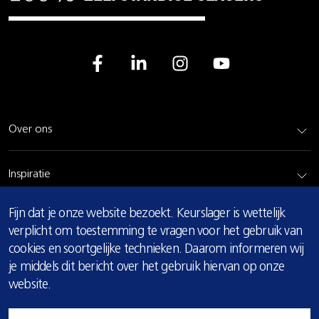
Over ons
Inspiratie
COOKIE
Fijn dat je onze website bezoekt. Keurslager is wettelijk
Rundvlees
MELDING
verplicht om toestemming te vragen voor het gebruik van
cookies en soortgelijke technieken. Daarom informeren wij
Bereidingsadvies
je middels dit bericht over het gebruik hiervan op onze
website.
Privacy & cookie verklaring