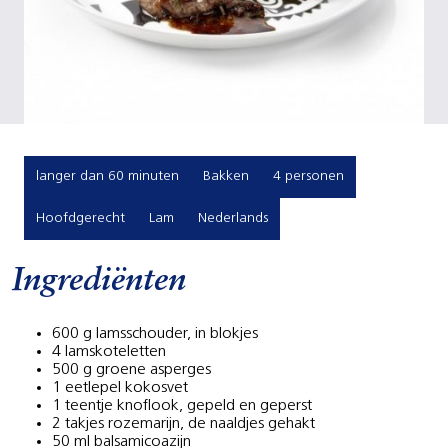
langer dan 60 minuten
Bakken
4 personen
Hoofdgerecht
Lam
Nederlands
Ingrediënten
600 g lamsschouder, in blokjes
4 lamskoteletten
500 g groene asperges
1 eetlepel kokosvet
1 teentje knoflook, gepeld en geperst
2 takjes rozemarijn, de naaldjes gehakt
50 ml balsamicoazijn