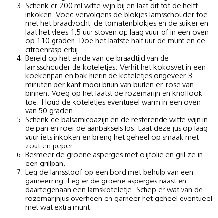
Schenk er 200 ml witte wijn bij en laat dit tot de helft
inkoken. Voeg vervolgens de blokjes lamsschouder toe
met het braadvocht, de tomatenblokjes en de suiker en
laat het vlees 1,5 uur stoven op laag vuur of in een oven
op 110 graden. Doe het laatste half uur de munt en de
citroenrasp erbij.
Bereid op het einde van de braadtijd van de
lamsschouder de koteletjes. Verhit het kokosvet in een
koekenpan en bak hierin de koteletjes ongeveer 3
minuten per kant mooi bruin van buiten en rose van
binnen. Voeg op het laatst de rozemarijn en knoflook
toe. Houd de koteletjes eventueel warm in een oven
van 50 graden.
Schenk de balsamicoazijn en de resterende witte wijn in
de pan en roer de aanbaksels los. Laat deze jus op laag
vuur iets inkoken en breng het geheel op smaak met
zout en peper.
Besmeer de groene asperges met olijfolie en gril ze in
een grillpan.
Leg de lamsstoof op een bord met behulp van een
garneerring. Leg er de groene asperges naast en
daartegenaan een lamskoteletje. Schep er wat van de
rozemarijnjus overheen en garneer het geheel eventueel
met wat extra munt.