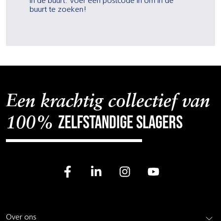
in de buurt. Voer een postcode in om in de
buurt te zoeken!
Een krachtig collectief van
zelfstandige slagers
100%
Over ons