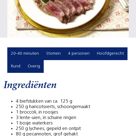
20-40 minuten
Stomen
4 personen
Hoofdgerecht
Rund
Overig
Ingrediënten
4 biefstukken van ca. 125 g
250 g haricotsverts, schoongemaakt
1 broccoli, in roosjes
3 lente-uien, in schuine ringen
1 bosje waterkers
250 g lychees, gepeld en ontpit
80 g pecannoten, grof gehakt