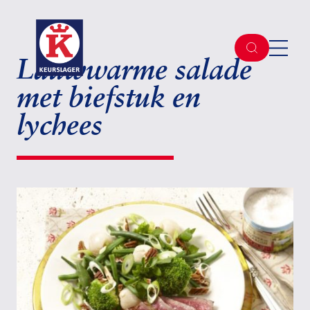
Lauwwarme salade
met biefstuk en
lychees