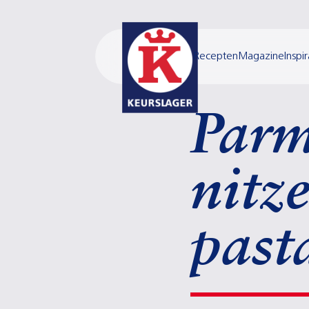
Recepten
Magazine
Inspir
Parm
nitz
past