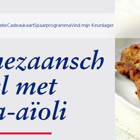
atie
Cadeaukaart
Spaarprogramma
Vind mijn Keurslager
ezaansch
el met
a-aïoli