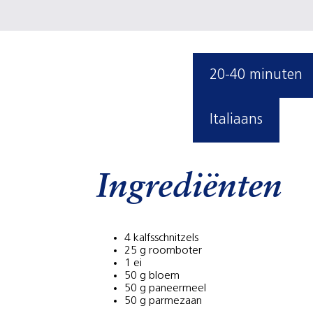
20-40 minuten
Italiaans
Ingrediënten
4 kalfsschnitzels
25 g roomboter
1 ei
50 g bloem
50 g paneermeel
50 g parmezaan