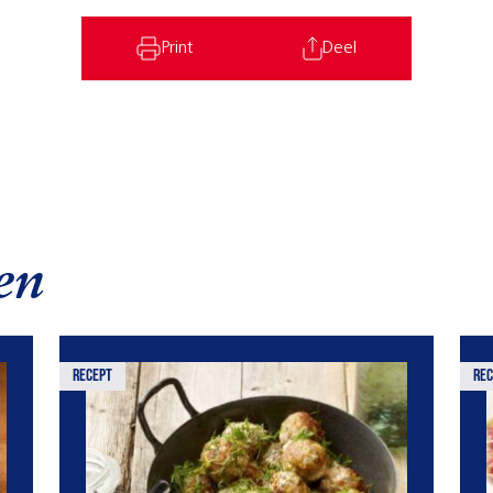
Print
Deel
en
recept
rec