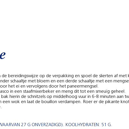
e
 de bereidingswijze op de verpakking en spoel de slierten af met 
een ander schaaltje met bloem en een derde schaaltje met een meng
door het ei en vervolgens door het paneermengsel.
basco in een staafmixerbeker en meng dit tot een smeuïg geheel.
 bak hierin de schnitzels op middelhoog vuur in 6-8 minuten aan 
n een wok en laat de bouillon verdampen. Roer er de pikante knof
e.
 G (WAARVAN 27 G ONVERZADIGD). KOOLHYDRATEN: 51 G.