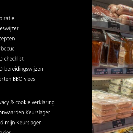
piratie
eswijzer
cepten
rbecue
 checklist
Q bereidingswijzen
orten BBQ vlees
vacy & cookie verklaring
orwaarden Keurslager
nd mijn Keurslager