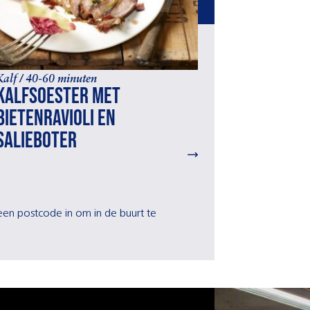
Kalf / 40-60 minuten
Kalfsoester met
bietenravioli en
salieboter
r een postcode in om in de buurt te