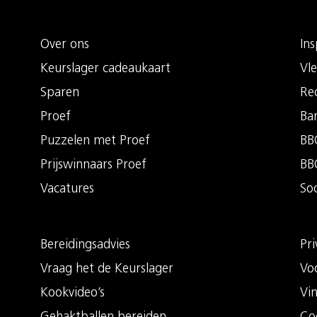
Over ons
Ins
Keurslager cadeaukaart
Vle
Sparen
Re
Proef
Ba
Puzzelen met Proef
BBQ
Prijswinnaars Proef
BB
Vacatures
So
Bereidingsadvies
Pri
Vraag het de Keurslager
Vo
Kookvideo’s
Vi