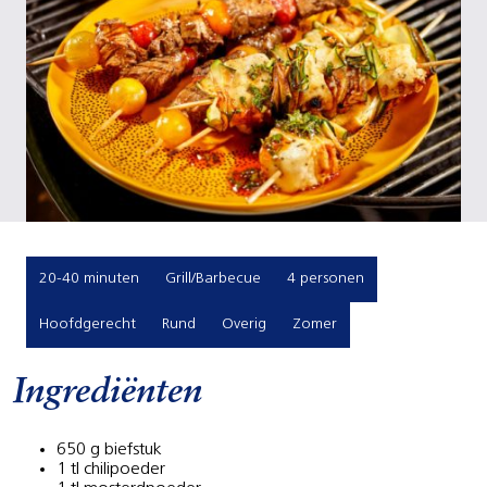
20-40 minuten
Grill/Barbecue
4 personen
Hoofdgerecht
Rund
Overig
Zomer
Ingrediënten
650 g biefstuk
1 tl chilipoeder