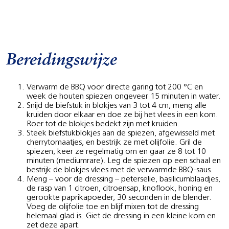
Bereidingswijze
Verwarm de BBQ voor directe garing tot 200 °C en
week de houten spiezen ongeveer 15 minuten in water.
Snijd de biefstuk in blokjes van 3 tot 4 cm, meng alle
kruiden door elkaar en doe ze bij het vlees in een kom.
Roer tot de blokjes bedekt zijn met kruiden.
Steek biefstukblokjes aan de spiezen, afgewisseld met
cherrytomaatjes, en bestrijk ze met olijfolie. Gril de
spiezen, keer ze regelmatig om en gaar ze 8 tot 10
minuten (mediumrare). Leg de spiezen op een schaal en
bestrijk de blokjes vlees met de verwarmde BBQ-saus.
Meng – voor de dressing – peterselie, basilicumblaadjes,
de rasp van 1 citroen, citroensap, knoflook, honing en
gerookte paprikapoeder, 30 seconden in de blender.
Voeg de olijfolie toe en blijf mixen tot de dressing
helemaal glad is. Giet de dressing in een kleine kom en
zet deze apart.