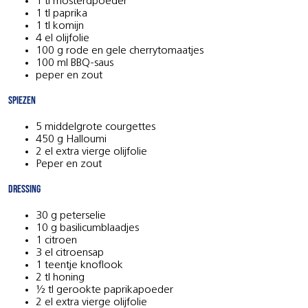
1 tl mosterdpoeder
1 tl paprika
1 tl komijn
4 el olijfolie
100 g rode en gele cherrytomaatjes
100 ml BBQ-saus
peper en zout
Spiezen
5 middelgrote courgettes
450 g Halloumi
2 el extra vierge olijfolie
Peper en zout
Dressing
30 g peterselie
10 g basilicumblaadjes
1 citroen
3 el citroensap
1 teentje knoflook
2 tl honing
½ tl gerookte paprikapoeder
2 el extra vierge olijfolie