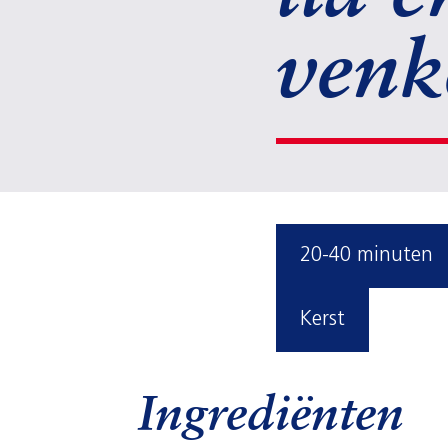
venk
20-40 minuten
Kerst
Ingrediënten