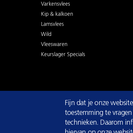
Varkensvlees
Kip & kalkoen
Lamsvlees
Wild
Vleeswaren
Keurslager Specials
COOKIE
Fijn dat je onze website
MELDING
toestemming te vragen 
© 2026 Keurslager
technieken. Daarom info
hiervan op onze websit