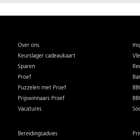
Over ons
Ins
Keurslager cadeaukaart
Vle
Sparen
Re
Proef
Ba
Puzzelen met Proef
BBQ
Prijswinnaars Proef
BB
Vacatures
So
Bereidingsadvies
Pri