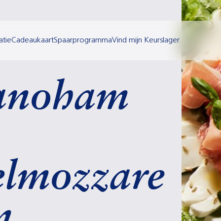
atie
Cadeaukaart
Spaarprogramma
Vind mijn Keurslager
ranoham
elmozzare
n