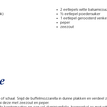
2 eetlepels witte balsamicoaz
uk)
½ eetlepel poedersuiker
1 eetlepel geroosterd venke
peper
zeezout
e
of schaal. Snijd de buffelmozzarella in dunne plakken en verdeel z
ooi deze met zeezout en peper.