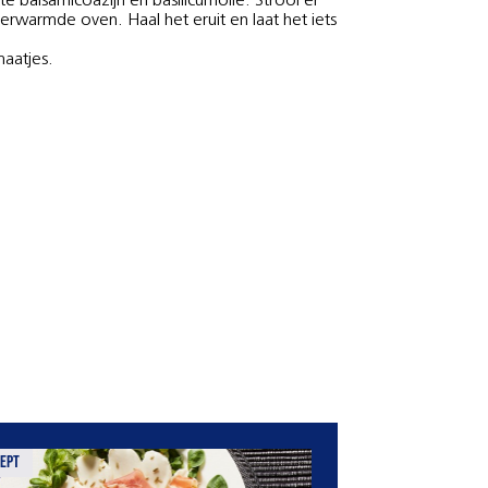
 balsamicoazijn en basilicumolie. Strooi er
rwarmde oven. Haal het eruit en laat het iets
aatjes.
ept