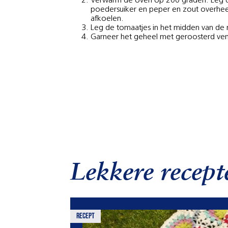
Verwarm de oven op 200 graden. Leg de 
poedersuiker en peper en zout overheen
afkoelen.
Leg de tomaatjes in het midden van de 
Garneer het geheel met geroosterd venk
Lekkere recept
recept