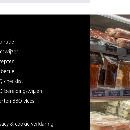
piratie
eswijzer
cepten
rbecue
 checklist
Q bereidingswijzen
orten BBQ vlees
vacy & cookie verklaring