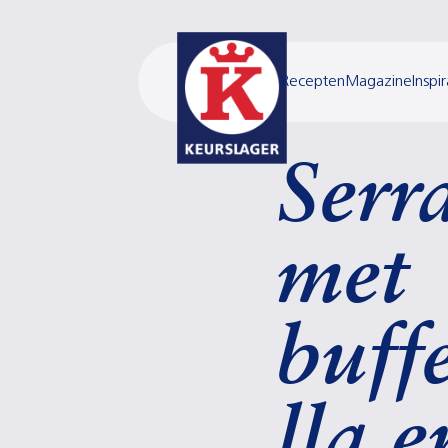
Recepten
Magazine
Inspir
Ser
met
buff
lla e