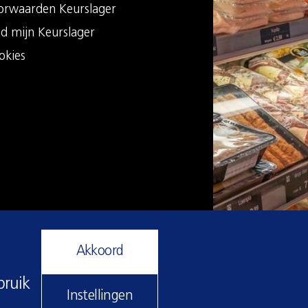
orwaarden Keurslager
nd mijn Keurslager
okies
Akkoord
bruik
Instellingen