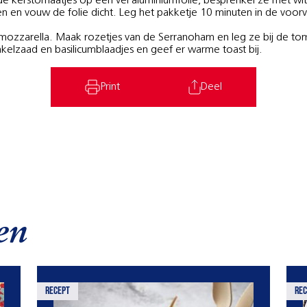
kerstomaatjes op een vel aluminiumfolie, besprenkel ze met witte
 en vouw de folie dicht. Leg het pakketje 10 minuten in de voorve
mozzarella. Maak rozetjes van de Serranoham en leg ze bij de tom
elzaad en basilicumblaadjes en geef er warme toast bij.
Print
Deel
en
recept
rec