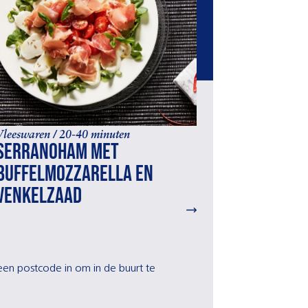
Vleeswaren / 20-40 minuten
Serranoham met
buffelmozzarella en
venkelzaad
r een postcode in om in de buurt te