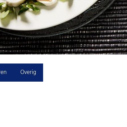
ren
Overig