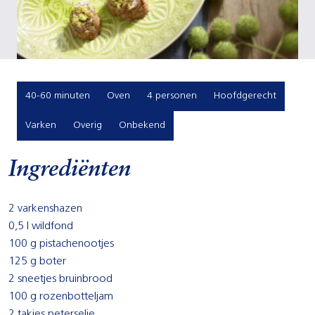
40-60 minuten
Oven
4 personen
Hoofdgerecht
Varken
Overig
Onbekend
Ingrediënten
2 varkenshazen
0,5 l wildfond
100 g pistachenootjes
125 g boter
2 sneetjes bruinbrood
100 g rozenbotteljam
2 takjes peterselie