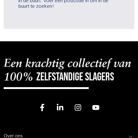
in de buurt. Voer een postcode in om in de
buurt te zoeken!
Een krachtig collectief van
zelfstandige slagers
100%
Over ons