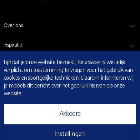
Over ons
Inspiratie
COOKIE
Fijn dat je onze website bezoekt. Keurslager is wettelijk
Rundvlees
MELDING
verplicht om toestemming te vragen voor het gebruik van
cookies en soortgelijke technieken. Daarom informeren wij
Bereidingsadvies
je middels dit bericht over het gebruik hiervan op onze
website.
Privacy & cookie verklaring
Akkoord
© 2026 Keurslager
Instellingen