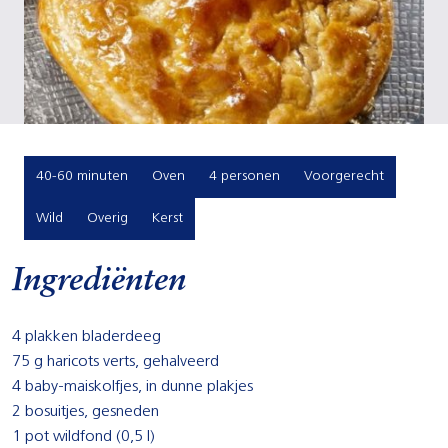
40-60 minuten
Oven
4 personen
Voorgerecht
Wild
Overig
Kerst
Ingrediënten
4 plakken bladerdeeg
75 g haricots verts, gehalveerd
4 baby-maiskolfjes, in dunne plakjes
2 bosuitjes, gesneden
1 pot wildfond (0,5 l)