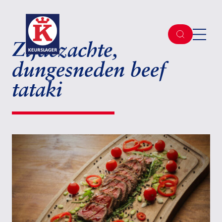
Zijdezachte,
dungesneden beef
tataki