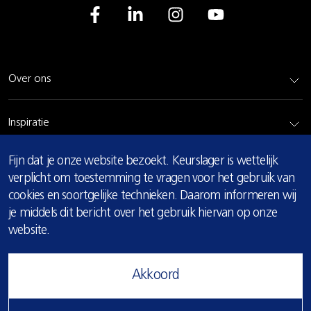
Over ons
Inspiratie
COOKIE
Fijn dat je onze website bezoekt. Keurslager is wettelijk
Rundvlees
MELDING
verplicht om toestemming te vragen voor het gebruik van
cookies en soortgelijke technieken. Daarom informeren wij
Bereidingsadvies
je middels dit bericht over het gebruik hiervan op onze
website.
Privacy & cookie verklaring
Akkoord