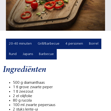
20-40 minuten
Grill/Barbecue
4 personen
Borrel
Rund
Japans
Barbecue
Ingrediënten
500 g diamanthaas
1 tl grove zwarte peper
1 tl zeezout
2 el olijfolie
80 g rucola
100 ml zwarte pepersaus
2 stuks lente-ui