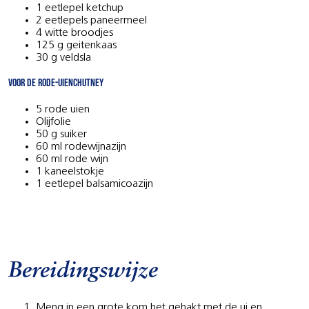
1 eetlepel ketchup
2 eetlepels paneermeel
4 witte broodjes
125 g geitenkaas
30 g veldsla
VOOR DE RODE-UIENCHUTNEY
5 rode uien
Olijfolie
50 g suiker
60 ml rodewijnazijn
60 ml rode wijn
1 kaneelstokje
1 eetlepel balsamicoazijn
Bereidingswijze
Meng in een grote kom het gehakt met de ui en