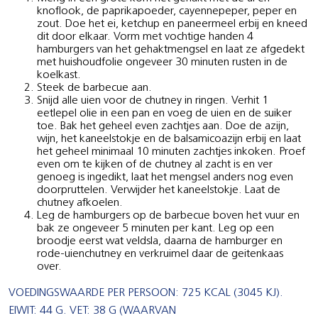
knoflook, de paprikapoeder, cayennepeper, peper en
zout. Doe het ei, ketchup en paneermeel erbij en kneed
dit door elkaar. Vorm met vochtige handen 4
hamburgers van het gehaktmengsel en laat ze afgedekt
met huishoudfolie ongeveer 30 minuten rusten in de
koelkast.
Steek de barbecue aan.
Snijd alle uien voor de chutney in ringen. Verhit 1
eetlepel olie in een pan en voeg de uien en de suiker
toe. Bak het geheel even zachtjes aan. Doe de azijn,
wijn, het kaneelstokje en de balsamicoazijn erbij en laat
het geheel minimaal 10 minuten zachtjes inkoken. Proef
even om te kijken of de chutney al zacht is en ver
genoeg is ingedikt, laat het mengsel anders nog even
doorpruttelen. Verwijder het kaneelstokje. Laat de
chutney afkoelen.
Leg de hamburgers op de barbecue boven het vuur en
bak ze ongeveer 5 minuten per kant. Leg op een
broodje eerst wat veldsla, daarna de hamburger en
rode-uienchutney en verkruimel daar de geitenkaas
over.
VOEDINGSWAARDE PER PERSOON: 725 KCAL (3045 KJ).
EIWIT: 44 G. VET: 38 G (WAARVAN