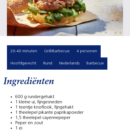
20-40 minuten
Grill/Barbecue
4 personen
Hoofdgerecht
Rund
Nederlands
Barbecue
Ingrediënten
600 g rundergehakt
1 kleine ui, fijngesneden
1 teentje knoflook, fijngehakt
1 theelepel pikante paprikapoeder
1,5 theelepel cayennepeper
Peper en zout
1 ei