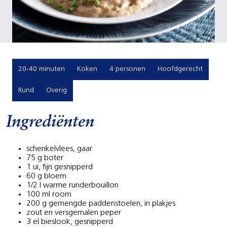
20-40 minuten
Koken
4 personen
Hoofdgerecht
Rund
Overig
Ingrediënten
schenkelvlees, gaar
75 g boter
1 ui, fijn gesnipperd
60 g bloem
1/2 l warme runderbouillon
100 ml room
200 g gemengde paddenstoelen, in plakjes
zout en versgemalen peper
3 el bieslook, gesnipperd