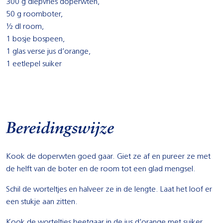
300 g diepvries doperwten,
50 g roomboter,
½ dl room,
1 bosje bospeen,
1 glas verse jus d’orange,
1 eetlepel suiker
Bereidingswijze
Kook de doperwten goed gaar. Giet ze af en pureer ze met
de helft van de boter en de room tot een glad mengsel.
Schil de worteltjes en halveer ze in de lengte. Laat het loof er
een stukje aan zitten.
Kook de worteltjes beetgaar in de jus d’orange met suiker,