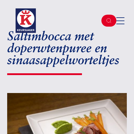
Saltimbocca met
doperwtenpuree en
sinaasappelworteltjes