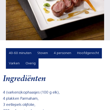
40-60 minuten
Stoven
4 personen
Hoofdgerecht
Varken
Overig
Ingrediënten
4 (varkens)kophaasjes (100 g elk),
4 plakken Parmaham,
3 eetlepels olijfolie,