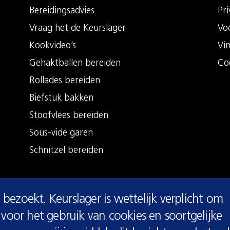
Bereidingsadvies
Pri
Vraag het de Keurslager
Vo
Kookvideo’s
Vi
Gehaktballen bereiden
Co
Rollades bereiden
Biefstuk bakken
Stoofvlees bereiden
Sous-vide garen
Schnitzel bereiden
 bezoekt. Keurslager is wettelijk verplicht om
voor het gebruik van cookies en soortgelijke