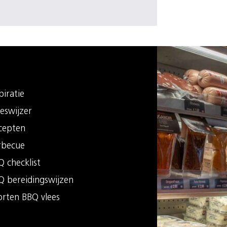
piratie
eswijzer
cepten
rbecue
 checklist
Q bereidingswijzen
orten BBQ vlees