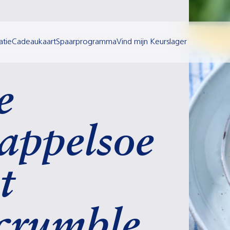
atie
Cadeaukaart
Spaarprogramma
Vind mijn Keurslager
e
appelsoe
t
crumble