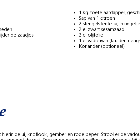
1 kg zoete aardappel, geschi
Sap van 1 citroen
2 stengels lente-ui, in ringet
sneden
2 el zwart sesamzaad
ijder de zaadjes
2 el olijfolie
1 el vadouvan (kruidenmengs
Koriander (optioneel)
e
ruit hierin de ui, knoflook, gember en rode peper. Strooi er de va