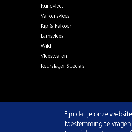
Rundvlees
Varkensvlees
Kip & kalkoen
Lamsvlees
Wild
Vleeswaren
Keurslager Specials
COOKIE
Fijn dat je onze website
MELDING
toestemming te vragen 
© 2026 Keurslager