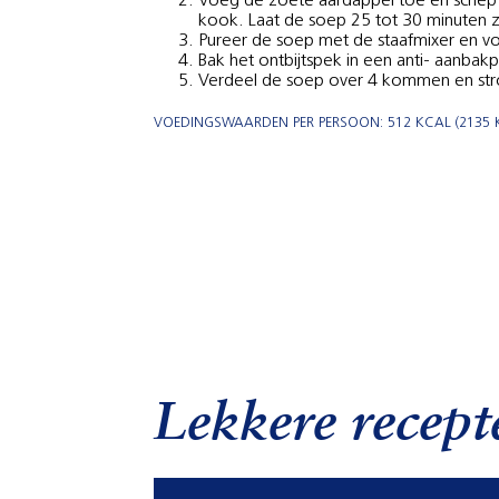
Voeg de zoete aardappel toe en schep 
kook. Laat de soep 25 tot 30 minuten z
Pureer de soep met de staafmixer en vo
Bak het ontbijtspek in een anti- aanbak
Verdeel de soep over 4 kommen en stro
VOEDINGSWAARDEN PER PERSOON: 512 KCAL (2135 KJ)
Lekkere recept