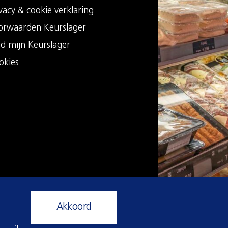
vacy & cookie verklaring
orwaarden Keurslager
nd mijn Keurslager
okies
Akkoord