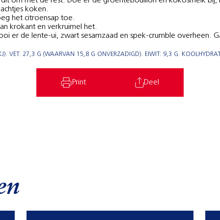
dit om met de rest. Doe er de groentebouillon en kokosmelk bij,
achtjes koken.
eg het citroensap toe.
pan krokant en verkruimel het.
oi er de lente-ui, zwart sesamzaad en spek-crumble overheen. Ga
. VET: 27,3 G (WAARVAN 15,8 G ONVERZADIGD). EIWIT: 9,3 G. KOOLHYDRATE
Print
Deel
en