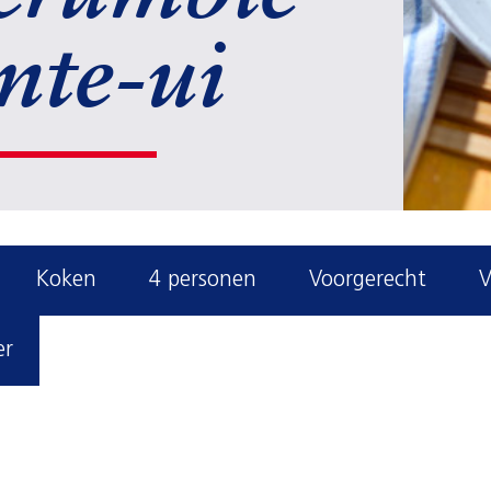
ente-ui
Koken
4 personen
Voorgerecht
V
er