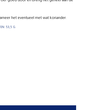
 roer goed door en breng het geheel aan de
rneer het eventueel met wat koriander.
N: 53,5 G.