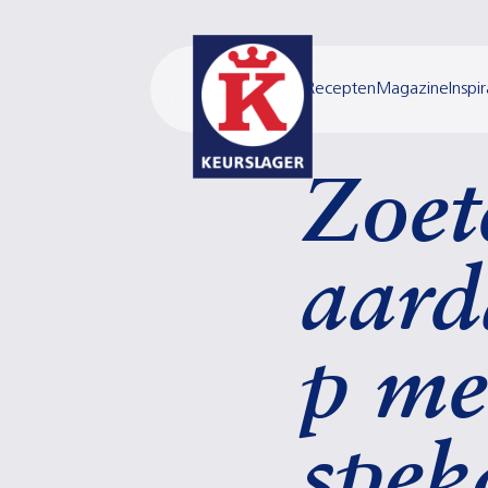
Recepten
Magazine
Inspir
Zoet
aard
p me
spek