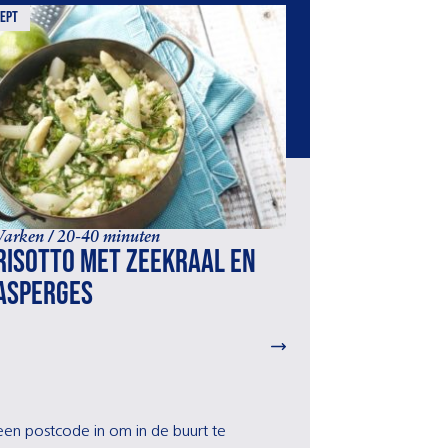
ept
Varken / 20-40 minuten
Risotto met zeekraal en
asperges
r een postcode in om in de buurt te