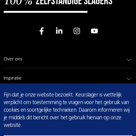
zelfstandige slagers
100%
Over ons
Inspiratie
COOKIE
Fijn dat je onze website bezoekt. Keurslager is wettelijk
Rundvlees
MELDING
verplicht om toestemming te vragen voor het gebruik van
cookies en soortgelijke technieken. Daarom informeren wij
Bereidingsadvies
je middels dit bericht over het gebruik hiervan op onze
website.
Privacy & cookie verklaring