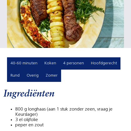
40-60 minuten
Koken
4 personen
Hoofdgerecht
Rund
Overig
Zomer
Ingrediënten
800 g longhaas (aan 1 stuk zonder zeen, vraag je
Keurslager)
3 el olijfolie
peper en zout