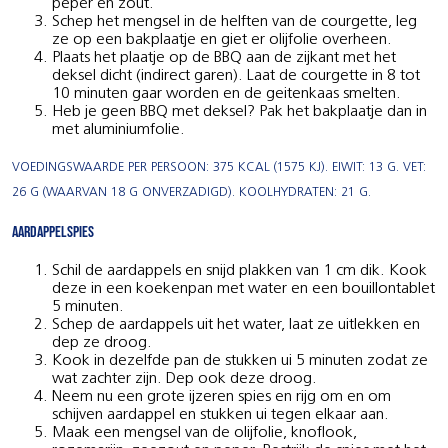
peper en zout.
Schep het mengsel in de helften van de courgette, leg
ze op een bakplaatje en giet er olijfolie overheen.
Plaats het plaatje op de BBQ aan de zijkant met het
deksel dicht (indirect garen). Laat de courgette in 8 tot
10 minuten gaar worden en de geitenkaas smelten.
Heb je geen BBQ met deksel? Pak het bakplaatje dan in
met aluminiumfolie.
VOEDINGSWAARDE PER PERSOON: 375 KCAL (1575 KJ). EIWIT: 13 G. VET:
26 G (WAARVAN 18 G ONVERZADIGD). KOOLHYDRATEN: 21 G.
Aardappelspies
Schil de aardappels en snijd plakken van 1 cm dik. Kook
deze in een koekenpan met water en een bouillontablet
5 minuten.
Schep de aardappels uit het water, laat ze uitlekken en
dep ze droog.
Kook in dezelfde pan de stukken ui 5 minuten zodat ze
wat zachter zijn. Dep ook deze droog.
Neem nu een grote ijzeren spies en rijg om en om
schijven aardappel en stukken ui tegen elkaar aan.
Maak een mengsel van de olijfolie, knoflook,