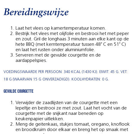
Bereidingswijze
Laat het vlees op kamertemperatuur komen.
Bestrijk het vlees met olijfolie en bestrooi het met peper
en zout. Gril de longhaas 3 minuten aan elke kant op de
hete BBQ (met kerntemperatuur tussen 48˚ C en 51˚ C)
en laat het rusten onder aluminiumfolie.
Serveren met de gevulde courgette en de
aardappelspies.
VOEDINGSWAARDE PER PERSOON: 340 KCAL (1430 KJ). EIWIT: 45 G. VET:
18 G (WAARVAN 15 G ONVERZADIGD). KOOLHYDRATEN: 0 G.
Gevulde courgette
Verwijder de zaadlijsten van de courgette met een
lepeltje en bestrooi ze met zout. Laat het vocht van de
courgette met de snijkant naar beneden op
keukenpapier uitlekken.
Meng de geitenkaas, stukjes tomaat, oregano, knoflook
en broodkruim door elkaar en breng het op smaak met