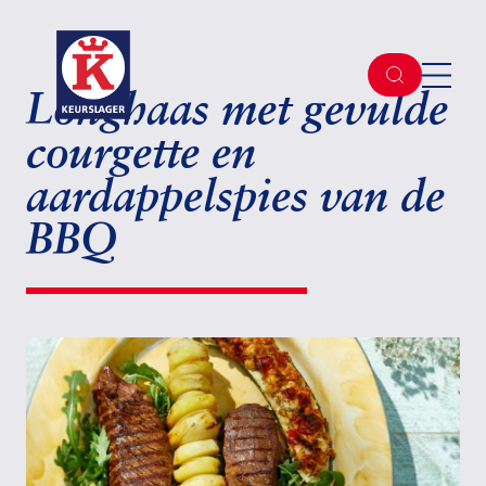
Longhaas met gevulde
courgette en
aardappelspies van de
BBQ