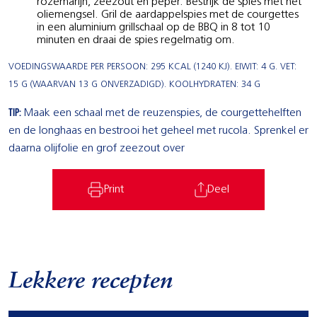
rozemarijn, zeezout en peper. Bestrijk de spies met het
oliemengsel. Gril de aardappelspies met de courgettes
in een aluminium grillschaal op de BBQ in 8 tot 10
minuten en draai de spies regelmatig om.
VOEDINGSWAARDE PER PERSOON: 295 KCAL (1240 KJ). EIWIT: 4 G. VET:
15 G (WAARVAN 13 G ONVERZADIGD). KOOLHYDRATEN: 34 G
TIP:
Maak een schaal met de reuzenspies, de courgettehelften
en de longhaas en bestrooi het geheel met rucola. Sprenkel er
daarna olijfolie en grof zeezout over
Print
Deel
Lekkere recepten