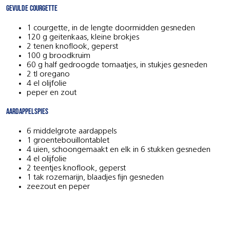
Gevulde courgette
1 courgette, in de lengte doormidden gesneden
120 g geitenkaas, kleine brokjes
2 tenen knoflook, geperst
100 g broodkruim
60 g half gedroogde tomaatjes, in stukjes gesneden
2 tl oregano
4 el olijfolie
peper en zout
Aardappelspies
6 middelgrote aardappels
1 groentebouillontablet
4 uien, schoongemaakt en elk in 6 stukken gesneden
4 el olijfolie
2 teentjes knoflook, geperst
1 tak rozemarijn, blaadjes fijn gesneden
zeezout en peper